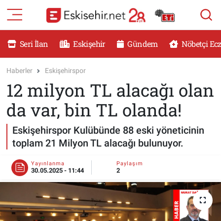
RESMİ İLANLAR
Eskişehir Nöbetçi Eczaneler
Seri İlan
Eskişehir
Gündem
Nöbetçi Ec
GÜNDEM
Eskişehir Hava Durumu
Haberler
Eskişehirspor
12 milyon TL alacağı olan
DÜNYA
Eskişehir Namaz Vakitleri
da var, bin TL olanda!
SAĞLIK
Eskişehir Trafik Yoğunluk Haritası
Eskişehirspor Kulübünde 88 eski yöneticinin
MAGAZİN
Süper Lig Puan Durumu ve Fikstür
toplam 21 Milyon TL alacağı bulunuyor.
KADIN
Tüm Manşetler
Yayınlanma
Paylaşım
30.05.2025 - 11:44
2
TEKNOLOJİ
Son Dakika Haberleri
YEMEK
Haber Arşivi