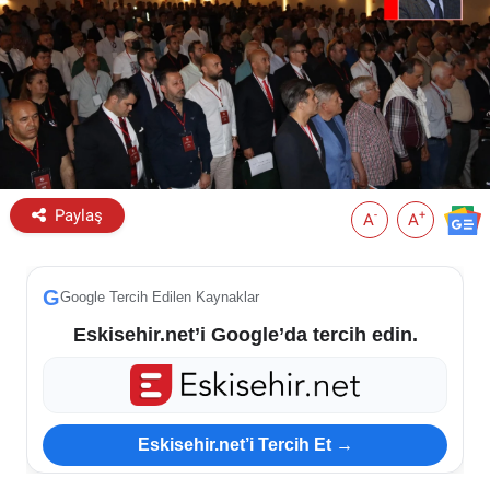
ESKİŞEHİR NÖBETÇİ ECZANELER
Eskişehir Haber İçerikleri
Eskişehir Hava Durumu
Eskişehir Tramvay Saatleri
Paylaş
-
+
A
A
Eskişehir Otobüs Saatleri
G
Google Tercih Edilen Kaynaklar
Eskisehir.net’i Google’da tercih edin.
Eskisehir.net’i Tercih Et →