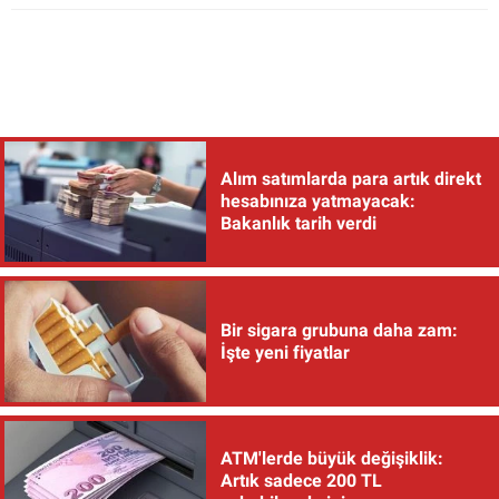
Alım satımlarda para artık direkt
hesabınıza yatmayacak:
Bakanlık tarih verdi
Bir sigara grubuna daha zam:
İşte yeni fiyatlar
ATM'lerde büyük değişiklik:
Artık sadece 200 TL