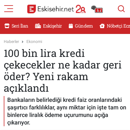
RESMİ İLANLAR
Eskişehir Nöbetçi Eczaneler
Seri İlan
Eskişehir
Gündem
Nöbetçi Ec
GÜNDEM
Eskişehir Hava Durumu
Haberler
Ekonomi
100 bin lira kredi
DÜNYA
Eskişehir Namaz Vakitleri
çekecekler ne kadar geri
SAĞLIK
Eskişehir Trafik Yoğunluk Haritası
öder? Yeni rakam
MAGAZİN
Süper Lig Puan Durumu ve Fikstür
açıklandı
KADIN
Tüm Manşetler
Bankaların belirlediği kredi faiz oranlarındaki
şaşırtıcı farklılıklar, aynı miktar için işte tam on
TEKNOLOJİ
Son Dakika Haberleri
binlerce liralık ödeme uçurumunu açığa
çıkarıyor.
YEMEK
Haber Arşivi