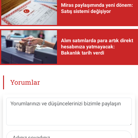
Miras paylaşımında yeni dönem:
Satış sistemi değişiyor
Alım satımlarda para artık direkt
hesabınıza yatmayacak:
Bakanlık tarih verdi
Yorumlar