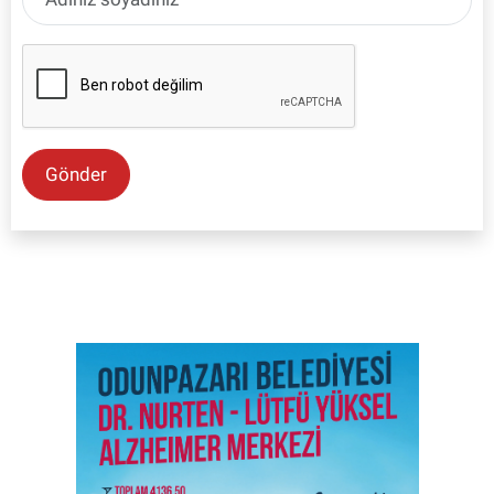
Gönder
SON İŞ İLANLARI
Tüm ilanları incele →