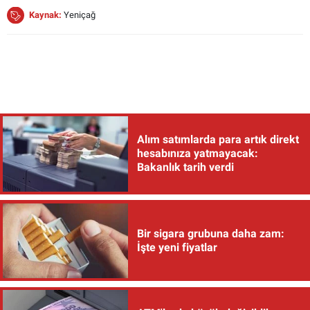
Kaynak:
Yeniçağ
Alım satımlarda para artık direkt
hesabınıza yatmayacak:
Bakanlık tarih verdi
Bir sigara grubuna daha zam:
İşte yeni fiyatlar