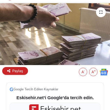
ESKİŞEHİR NÖBETÇİ ECZANELER
Eskişehir Haber İçerikleri
Eskişehir Hava Durumu
Eskişehir Tramvay Saatleri
Eskişehir Otobüs Saatleri
Paylaş
-
+
A
A
G
Google Tercih Edilen Kaynaklar
Eskisehir.net’i Google’da tercih edin.