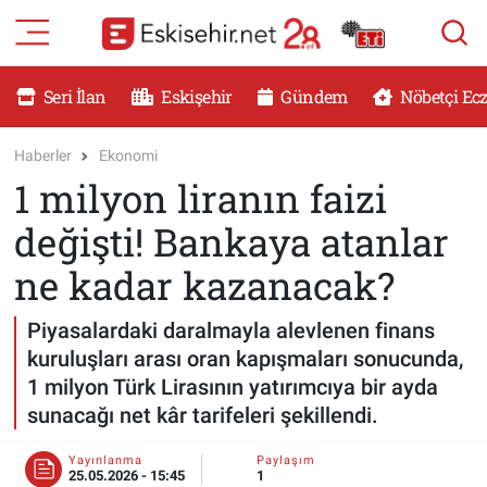
RESMİ İLANLAR
Eskişehir Nöbetçi Eczaneler
Seri İlan
Eskişehir
Gündem
Nöbetçi Ec
GÜNDEM
Eskişehir Hava Durumu
Haberler
Ekonomi
1 milyon liranın faizi
DÜNYA
Eskişehir Namaz Vakitleri
değişti! Bankaya atanlar
SAĞLIK
Eskişehir Trafik Yoğunluk Haritası
ne kadar kazanacak?
MAGAZİN
Süper Lig Puan Durumu ve Fikstür
Piyasalardaki daralmayla alevlenen finans
kuruluşları arası oran kapışmaları sonucunda,
KADIN
Tüm Manşetler
1 milyon Türk Lirasının yatırımcıya bir ayda
sunacağı net kâr tarifeleri şekillendi.
TEKNOLOJİ
Son Dakika Haberleri
Yayınlanma
Paylaşım
YEMEK
Haber Arşivi
25.05.2026 - 15:45
1